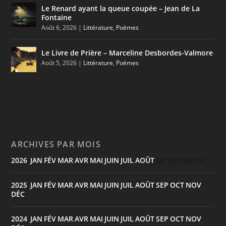
Le Renard ayant la queue coupée – Jean de La
Fontaine
Août 6, 2026
|
Littérature
,
Poèmes
Le Livre de Prière – Marceline Desbordes-Valmore
Août 5, 2026
|
Littérature
,
Poèmes
ARCHIVES PAR MOIS
2026
JAN
FÉV
MAR
AVR
MAI
JUIN
JUIL
AOÛT
:
SEP
OCT
NOV
DÉC
2025
JAN
FÉV
MAR
AVR
MAI
JUIN
JUIL
AOÛT
SEP
OCT
NOV
:
DÉC
2024
JAN
FÉV
MAR
AVR
MAI
JUIN
JUIL
AOÛT
SEP
OCT
NOV
: