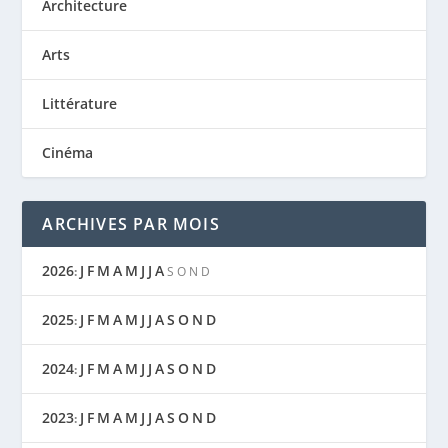
Architecture
Arts
Littérature
Cinéma
ARCHIVES PAR MOIS
2026
J
F
M
A
M
J
J
A
:
S
O
N
D
2025
J
F
M
A
M
J
J
A
S
O
N
D
:
2024
J
F
M
A
M
J
J
A
S
O
N
D
:
2023
J
F
M
A
M
J
J
A
S
O
N
D
: