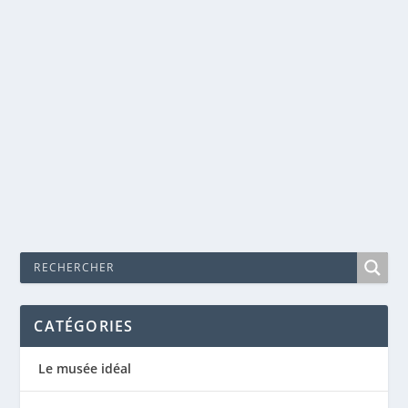
L’HOMME QUI PLANTAIT DES ARBRES –
FREDERIC BACK
Fév 4, 2018
|
Animation
,
Cinéma
MIROIR POUR UNE QUESTION – ADONIS
Dans l’histoire du cinéma d’animation, certaines
œuvres transcendent leur medium pour...
EN SAVOIR PLUS
CATÉGORIES
Le musée idéal