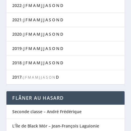
2022
J
F
M
A
M
J
J
A
S
O
N
D
:
2021
J
F
M
A
M
J
J
A
S
O
N
D
:
2020
J
F
M
A
M
J
J
A
S
O
N
D
:
2019
J
F
M
A
M
J
J
A
S
O
N
D
:
2018
J
F
M
A
M
J
J
A
S
O
N
D
:
2017
D
:
J
F
M
A
M
J
J
A
S
O
N
FLÂNER AU HASARD
Seconde classe – André Frédérique
L’Île de Black Mór – Jean-François Laguionie