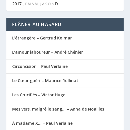
2017
D
:
J
F
M
A
M
J
J
A
S
O
N
FLÂNER AU HASARD
L’étrangère – Gertrud Kolmar
L’amour laboureur – André Chénier
Circoncision – Paul Verlaine
Le Cœur guéri – Maurice Rollinat
Les Crucifiés – Victor Hugo
Mes vers, malgré le sang… – Anna de Noailles
À madame X… – Paul Verlaine