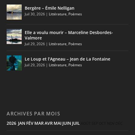
Bergère – Émile Nelligan
Juil 30, 2026
|
Littérature
,
Poèmes
Elle a voulu mourir – Marceline Desbordes-
Valmore
Juil 29, 2026
|
Littérature
,
Poèmes
Le Loup et l’Agneau – Jean de La Fontaine
Juil 29, 2026
|
Littérature
,
Poèmes
ARCHIVES PAR MOIS
2026
JAN
FÉV
MAR
AVR
MAI
JUIN
JUIL
:
AOÛT
SEP
OCT
NOV
DÉC