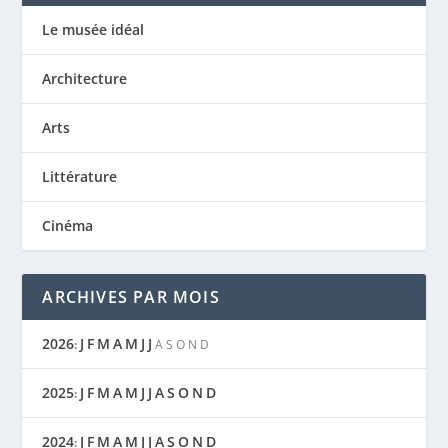
Le musée idéal
Architecture
Arts
Littérature
Cinéma
ARCHIVES PAR MOIS
2026
J
F
M
A
M
J
J
:
A
S
O
N
D
2025
J
F
M
A
M
J
J
A
S
O
N
D
:
2024
J
F
M
A
M
J
J
A
S
O
N
D
: