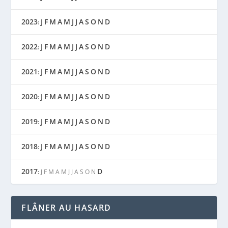
2023
J
F
M
A
M
J
J
A
S
O
N
D
:
2022
J
F
M
A
M
J
J
A
S
O
N
D
:
2021
J
F
M
A
M
J
J
A
S
O
N
D
:
2020
J
F
M
A
M
J
J
A
S
O
N
D
:
2019
J
F
M
A
M
J
J
A
S
O
N
D
:
2018
J
F
M
A
M
J
J
A
S
O
N
D
:
2017
D
:
J
F
M
A
M
J
J
A
S
O
N
FLÂNER AU HASARD