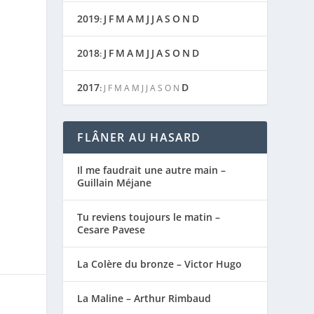
2019
J
F
M
A
M
J
J
A
S
O
N
D
:
2018
J
F
M
A
M
J
J
A
S
O
N
D
:
2017
D
:
J
F
M
A
M
J
J
A
S
O
N
FLÂNER AU HASARD
Il me faudrait une autre main –
Guillain Méjane
Tu reviens toujours le matin –
Cesare Pavese
La Colère du bronze – Victor Hugo
La Maline – Arthur Rimbaud