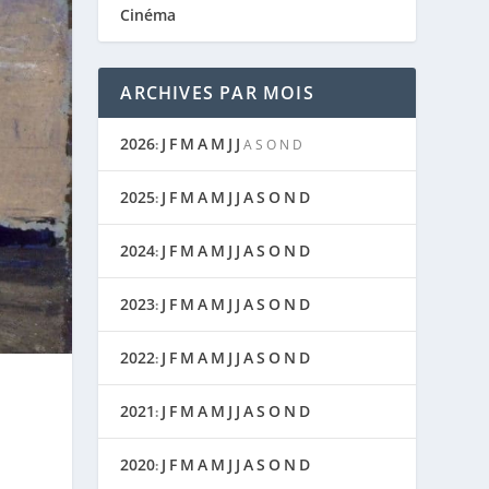
Cinéma
ARCHIVES PAR MOIS
2026
J
F
M
A
M
J
J
:
A
S
O
N
D
2025
J
F
M
A
M
J
J
A
S
O
N
D
:
2024
J
F
M
A
M
J
J
A
S
O
N
D
:
2023
J
F
M
A
M
J
J
A
S
O
N
D
:
2022
J
F
M
A
M
J
J
A
S
O
N
D
:
2021
J
F
M
A
M
J
J
A
S
O
N
D
:
2020
J
F
M
A
M
J
J
A
S
O
N
D
: