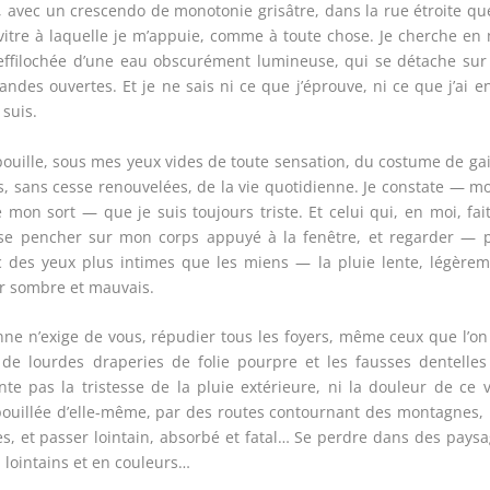
le, avec un crescendo de monotonie grisâtre, dans la rue étroite qu
 vitre à laquelle je m’appuie, comme à toute chose. Je cherche en
 effilochée d’une eau obscurément lumineuse, qui se détache sur
andes ouvertes. Et je ne sais ni ce que j’éprouve, ni ce que j’ai e
 suis.
ouille, sous mes yeux vides de toute sensation, du costume de ga
es, sans cesse renouvelées, de la vie quotidienne. Je constate — mo
mon sort — que je suis toujours triste. Et celui qui, en moi, fai
e se pencher sur mon corps appuyé à la fenêtre, et regarder — 
 des yeux plus intimes que les miens — la pluie lente, légèrem
air sombre et mauvais.
ne n’exige de vous, répudier tous les foyers, même ceux que l’on
 de lourdes draperies de folie pourpre et les fausses dentelle
e pas la tristesse de la pluie extérieure, ni la douleur de ce 
ouillée d’elle-même, par des routes contournant des montagnes,
s, et passer lointain, absorbé et fatal… Se perdre dans des pays
 lointains et en couleurs…