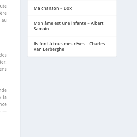
ute
Ma chanson – Dox
ière
u au
Mon âme est une infante – Albert
Samain
Ils font à tous mes rêves – Charles
Van Lerberghe
 des
ier,
iens
ande
e la
nce
ge —