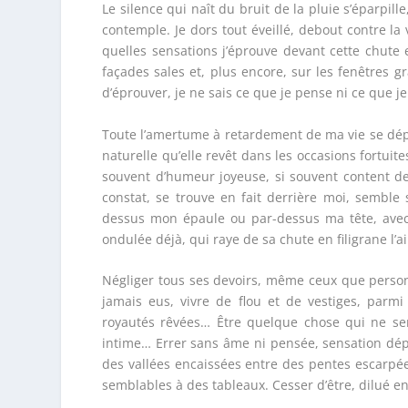
Le silence qui naît du bruit de la pluie s’éparpil
contemple. Je dors tout éveillé, debout contre la
quelles sensations j’éprouve devant cette chute
façades sales et, plus encore, sur les fenêtres gr
d’éprouver, je ne sais ce que je pense ni ce que je
Toute l’amertume à retardement de ma vie se dép
naturelle qu’elle revêt dans les occasions fortuit
souvent d’humeur joyeuse, si souvent content de 
constat, se trouve en fait derrière moi, sembl
dessus mon épaule ou par-dessus ma tête, avec
ondulée déjà, qui raye de sa chute en filigrane l’
Négliger tous ses devoirs, même ceux que person
jamais eus, vivre de flou et de vestiges, parmi
royautés rêvées… Être quelque chose qui ne sent
intime… Errer sans âme ni pensée, sensation dép
des vallées encaissées entre des pentes escarpée
semblables à des tableaux. Cesser d’être, dilué en