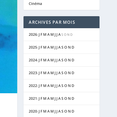
Cinéma
ARCHIVES PAR MOIS
2026
J
F
M
A
M
J
J
A
:
S
O
N
D
2025
J
F
M
A
M
J
J
A
S
O
N
D
:
2024
J
F
M
A
M
J
J
A
S
O
N
D
:
2023
J
F
M
A
M
J
J
A
S
O
N
D
:
2022
J
F
M
A
M
J
J
A
S
O
N
D
:
2021
J
F
M
A
M
J
J
A
S
O
N
D
:
2020
J
F
M
A
M
J
J
A
S
O
N
D
: