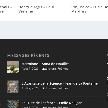
enois –
Henry d’Argis – Paul
L’injustice – Lucie D
ire
Verlaine
Mardrus
MESSAGES RÉCENTS
Hermione – Anna de Noailles
Août 7, 2026
|
Littérature
,
Poèmes
L’Avantage de la Science – Jean de La Fontaine
Août 7, 2026
|
Littérature
,
Poèmes
La Fuite de l’enfance – Émile Nelligan
Août 6, 2026
|
Littérature
,
Poèmes