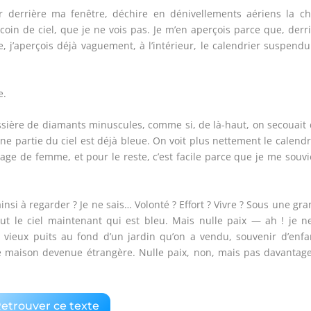
r derrière ma fenêtre, déchire en dénivellements aériens la ch
n coin de ciel, que je ne vois pas. Je m’en aperçois parce que, derr
e, j’aperçois déjà vaguement, à l’intérieur, le calendrier suspend
e.
oussière de diamants minuscules, comme si, de là-haut, on secouait
 partie du ciel est déjà bleue. On voit plus nettement le calendr
isage de femme, et pour le reste, c’est facile parce que je me souv
si à regarder ? Je ne sais… Volonté ? Effort ? Vivre ? Sous une gr
t le ciel maintenant qui est bleu. Mais nulle paix — ah ! je n
vieux puits au fond d’un jardin qu’on a vendu, souvenir d’enfa
ne maison devenue étrangère. Nulle paix, non, mais pas davanta
etrouver ce texte