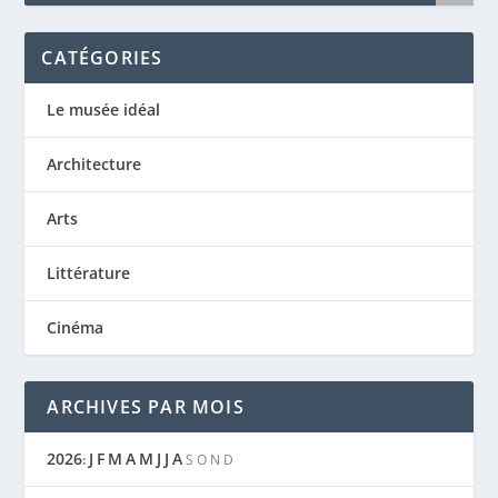
CATÉGORIES
Le musée idéal
Architecture
Arts
Littérature
Cinéma
ARCHIVES PAR MOIS
2026
J
F
M
A
M
J
J
A
:
S
O
N
D