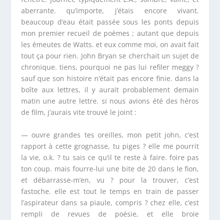
aberrante. qu’importe, j’étais encore vivant.
beaucoup d’eau était passée sous les ponts depuis
mon premier recueil de poèmes ; autant que depuis
les émeutes de Watts. et eux comme moi, on avait fait
tout ça pour rien. John Bryan se cherchait un sujet de
chronique. tiens, pourquoi ne pas lui refiler meggy ?
sauf que son histoire n’était pas encore finie. dans la
boîte aux lettres, il y aurait probablement demain
matin une autre lettre. si nous avions été des héros
de film, j’aurais vite trouvé le joint :
— ouvre grandes tes oreilles, mon petit john, c’est
rapport à cette grognasse, tu piges ? elle me pourrit
la vie, o.k. ? tu sais ce qu’il te reste à faire. foire pas
ton coup. mais fourre-lui une bite de 20 dans le fion,
et débarrasse-m’en, vu ? pour la trouver, c’est
fastoche. elle est tout le temps en train de passer
l’aspirateur dans sa piaule, compris ? chez elle, c’est
rempli de revues de poésie, et elle broie