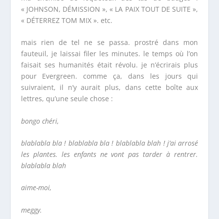
« JOHNSON, DÉMISSION », « LA PAIX TOUT DE SUITE »,
« DÉTERREZ TOM MIX ». etc.
mais rien de tel ne se passa. prostré dans mon
fauteuil, je laissai filer les minutes. le temps où l’on
faisait ses humanités était révolu. je n’écrirais plus
pour
Evergreen.
comme ça, dans les jours qui
suivraient, il n’y aurait plus, dans cette boîte aux
lettres, qu’une seule chose :
bongo chéri,
blablabla bla ! blablabla bla ! blablabla blah ! j’ai arrosé
les plantes. les enfants ne vont pas tarder à rentrer.
blablabla blah
aime-moi,
meggy.