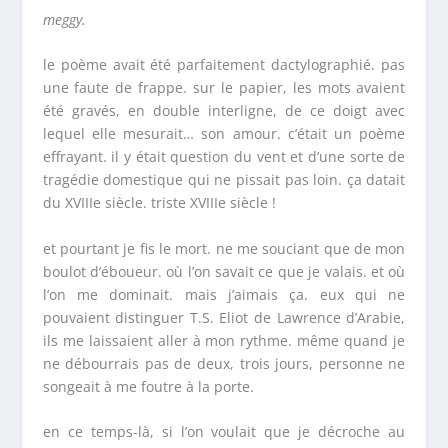
meggy.
le poème avait été parfaitement dactylographié. pas
une faute de frappe. sur le papier, les mots avaient
été gravés, en double interligne, de ce doigt avec
lequel elle mesurait… son amour. c’était un poème
effrayant. il y était question du vent et d’une sorte de
tragédie domestique qui ne pissait pas loin. ça datait
du XVIII
e
siècle. triste XVIII
e
siècle !
et pourtant je fis le mort. ne me souciant que de mon
boulot d’éboueur. où l’on savait ce que je valais. et où
l’on me dominait. mais j’aimais ça. eux qui ne
pouvaient distinguer T.S. Eliot de Lawrence d’Arabie,
ils me laissaient aller à mon rythme. même quand je
ne débourrais pas de deux, trois jours, personne ne
songeait à me foutre à la porte.
en ce temps-là, si l’on voulait que je décroche au