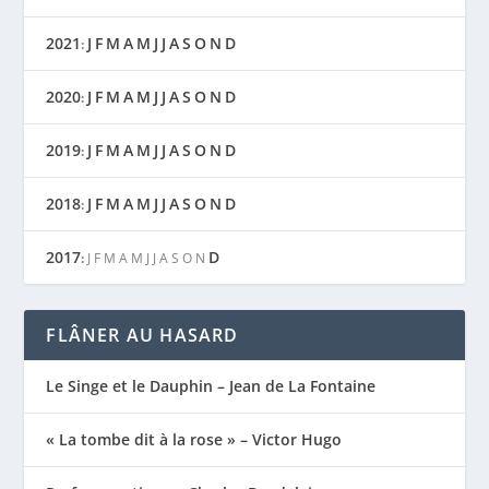
2021
J
F
M
A
M
J
J
A
S
O
N
D
:
2020
J
F
M
A
M
J
J
A
S
O
N
D
:
2019
J
F
M
A
M
J
J
A
S
O
N
D
:
2018
J
F
M
A
M
J
J
A
S
O
N
D
:
2017
D
:
J
F
M
A
M
J
J
A
S
O
N
FLÂNER AU HASARD
Le Singe et le Dauphin – Jean de La Fontaine
« La tombe dit à la rose » – Victor Hugo