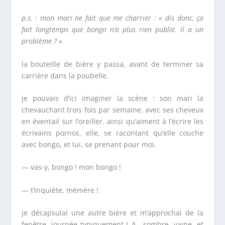
p.s. : mon mari ne fait que me charrier : « dis donc, ça
fait longtemps que bongo n’a plus rien publié. il a un
problème ?
»
la bouteille de bière y passa, avant de terminer sa
carrière dans la poubelle.
je pouvais d’ici imaginer la scène : son mari la
chevauchant trois fois par semaine. avec ses cheveux
en éventail sur l’oreiller. ainsi qu’aiment à l’écrire les
écrivains pornos. elle, se racontant qu’elle couche
avec bongo, et lui, se prenant pour moi.
— vas-y, bongo ! mon bongo !
— t’inquiète, mémère !
je décapsulai une autre bière et m’approchai de la
fenêtre. journée typiquement L.A., sombre, vaine, et