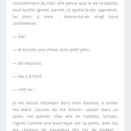
constamment du noir. elle pense que la vie l’a baisée,
sauf qu’elle ignore, parole, ce qu’est la vie. apprends-
lui donc à vivre : donne-lui-en vingt bons
centimètres.
— d’ac’.
— et encore une chose, mon petit john…
— dis toujours.
— vas-y à fond.
— c’est vu !
je me laissai retomber dans mon fauteuil, à siroter
ma bière. j’aurais dû me biturer, sauter dans un
avion, me pointer chez elle en haillons, schlass,
cogner comme une bourrique sur sa porte, avec sur
ma chemise de loqueteux des tas de badges :