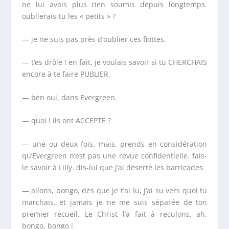
ne lui avais plus rien soumis depuis longtemps.
oublierais-tu les « petits » ?
— je ne suis pas près d’oublier ces fiottes.
— t’es drôle ! en fait, je voulais savoir si tu CHERCHAIS
encore à te faire PUBLIER.
— ben oui, dans
Evergreen.
— quoi ! ils ont ACCEPTÉ ?
— une ou deux fois. mais, prends en considération
qu
’Evergreen
n’est pas une revue confidentielle. fais-
le savoir à Lilly. dis-lui que j’ai déserté les barricades.
— allons, bongo, dès que je t’ai lu, j’ai su vers quoi tu
marchais. et jamais je ne me suis séparée de ton
premier recueil,
Le Christ l’a fait à reculons.
ah,
bongo, bongo !