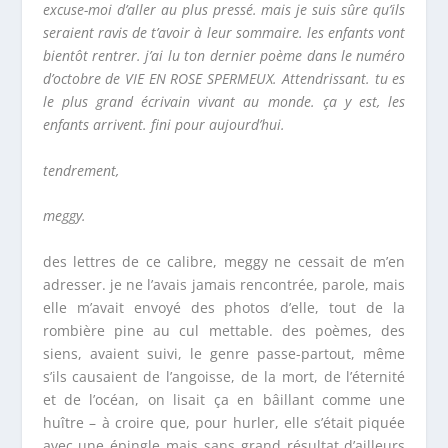
excuse-moi d’aller au plus pressé. mais je suis sûre qu’ils
seraient ravis de t’avoir à leur sommaire. les enfants vont
bientôt rentrer. j’ai lu ton dernier poème dans le numéro
d’octobre de
VIE EN ROSE SPERMEUX.
Attendrissant. tu es
le plus
grand écrivain vivant au monde. ça y est, les
enfants arrivent. fini pour aujourd’hui.
tendrement,
meggy.
des lettres de ce calibre, meggy ne cessait de m’en
adresser. je ne l’avais jamais rencontrée, parole, mais
elle m’avait envoyé des photos d’elle, tout de la
rombière pine au cul mettable. des poèmes, des
siens, avaient suivi, le genre passe-partout, même
s’ils causaient de l’angoisse, de la mort, de l’éternité
et de l’océan, on lisait ça en bâillant comme une
huître – à croire que, pour hurler, elle s’était piquée
avec une épingle mais sans grand résultat d’ailleurs