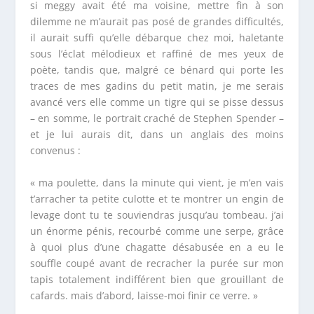
si meggy avait été ma voisine, mettre fin à son
dilemme ne m’aurait pas posé de grandes difficultés,
il aurait suffi qu’elle débarque chez moi, haletante
sous l’éclat mélodieux et raffiné de mes yeux de
poète, tandis que, malgré ce bénard qui porte les
traces de mes gadins du petit matin, je me serais
avancé vers elle comme un tigre qui se pisse dessus
– en somme, le portrait craché de Stephen Spender –
et je lui aurais dit, dans un anglais des moins
convenus :
« ma poulette, dans la minute qui vient, je m’en vais
t’arracher ta petite culotte et te montrer un engin de
levage dont tu te souviendras jusqu’au tombeau. j’ai
un énorme pénis, recourbé comme une serpe, grâce
à quoi plus d’une chagatte désabusée en a eu le
souffle coupé avant de recracher la purée sur mon
tapis totalement indifférent bien que grouillant de
cafards. mais d’abord, laisse-moi finir ce verre. »