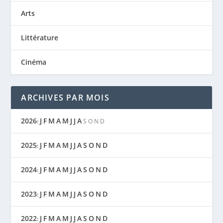
Arts
Littérature
Cinéma
ARCHIVES PAR MOIS
2026
J
F
M
A
M
J
J
A
:
S
O
N
D
2025
J
F
M
A
M
J
J
A
S
O
N
D
:
2024
J
F
M
A
M
J
J
A
S
O
N
D
:
2023
J
F
M
A
M
J
J
A
S
O
N
D
:
2022
J
F
M
A
M
J
J
A
S
O
N
D
: