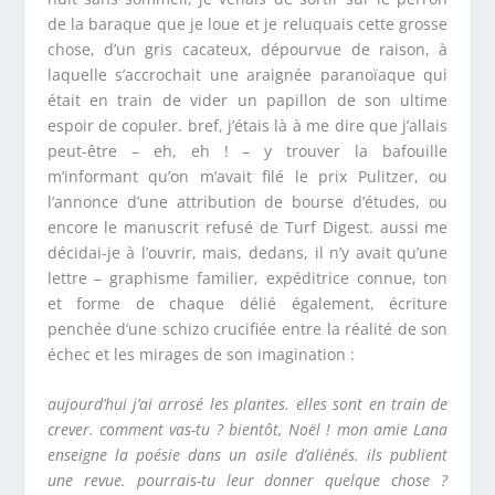
de la baraque que je loue et je reluquais cette grosse
chose, d’un gris cacateux, dépourvue de raison, à
laquelle s’accrochait une araignée paranoïaque qui
était en train de vider un papillon de son ultime
espoir de copuler. bref, j’étais là à me dire que j’allais
peut-être – eh, eh ! – y trouver la bafouille
m’informant qu’on m’avait filé le prix Pulitzer, ou
l’annonce d’une attribution de bourse d’études, ou
encore le manuscrit refusé de
Turf Digest.
aussi me
décidai-je à l’ouvrir, mais, dedans, il n’y avait qu’une
lettre – graphisme familier, expéditrice connue, ton
et forme de chaque délié également, écriture
penchée d’une schizo crucifiée entre la réalité de son
échec et les mirages de son imagination :
aujourd’hui j’ai arrosé les plantes. elles sont en train de
crever. comment vas-tu ? bientôt, Noël ! mon amie Lana
enseigne la poésie dans un asile d’aliénés.
ils publient
une revue. pourrais-tu leur donner quelque chose ?