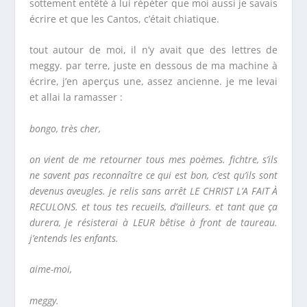
sottement entêté à lui répéter que moi aussi je savais
écrire et que les
Cantos,
c’était chiatique.
tout autour de moi, il n’y avait que des lettres de
meggy. par terre, juste en dessous de ma machine à
écrire, j’en aperçus une, assez ancienne. je me levai
et allai la ramasser :
bongo, très cher,
on vient de me retourner tous mes poèmes. fichtre, s’ils
ne savent pas reconnaître ce qui est bon, c’est qu’ils sont
devenus aveugles. je relis sans arrêt
LE CHRIST L’A FAIT À
RECULONS.
et tous
tes recueils, d’ailleurs. et tant que ça
durera, je résisterai à LEUR bêtise à front de taureau.
j’entends les enfants.
aime-moi,
meggy.