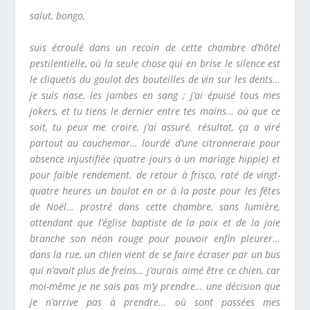
salut, bongo,
suis écroulé dans un recoin de cette chambre d’hôtel
pestilentielle, où la seule chose qui en brise le silence est
le cliquetis du goulot des bouteilles de vin sur les dents…
je suis nase, les jambes en sang ; j’ai épuisé tous mes
jokers, et tu tiens le dernier entre tes mains… où que ce
soit, tu peux me croire, j’ai assuré. résultat, ça a viré
partout au cauchemar… lourdé d’une citronneraie pour
absence injustifiée (quatre jours à un mariage hippie) et
pour faible rendement. de retour à frisco, raté de vingt-
quatre heures un boulot en or à la poste pour les fêtes
de Noël… prostré dans cette chambre, sans lumière,
attendant que l’église baptiste de la paix et de la joie
branche son néon rouge pour pouvoir enfin pleurer…
dans la rue, un chien vient de se faire écraser par un bus
qui n’avait plus de freins… j’aurais aimé être ce chien, car
moi-même je ne sais pas m’y prendre… une décision que
je n’arrive pas à prendre… où sont passées mes