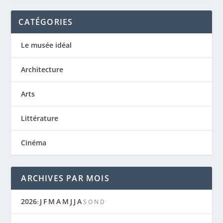
CATÉGORIES
Le musée idéal
Architecture
Arts
Littérature
Cinéma
ARCHIVES PAR MOIS
2026
J
F
M
A
M
J
J
A
:
S
O
N
D