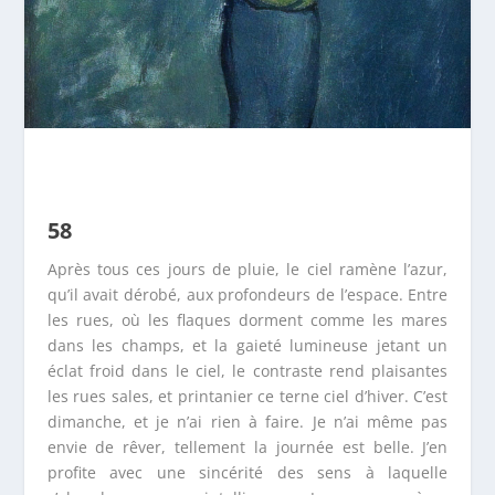
58
Après tous ces jours de pluie, le ciel ramène l’azur,
qu’il avait dérobé, aux profondeurs de l’espace. Entre
les rues, où les flaques dorment comme les mares
dans les champs, et la gaieté lumineuse jetant un
éclat froid dans le ciel, le contraste rend plaisantes
les rues sales, et printanier ce terne ciel d’hiver. C’est
dimanche, et je n’ai rien à faire. Je n’ai même pas
envie de rêver, tellement la journée est belle. J’en
profite avec une sincérité des sens à laquelle