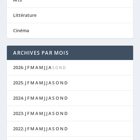
Littérature
Cinéma
ARCHIVES PAR MOIS
2026
J
F
M
A
M
J
J
A
:
S
O
N
D
2025
J
F
M
A
M
J
J
A
S
O
N
D
:
2024
J
F
M
A
M
J
J
A
S
O
N
D
:
2023
J
F
M
A
M
J
J
A
S
O
N
D
:
2022
J
F
M
A
M
J
J
A
S
O
N
D
: