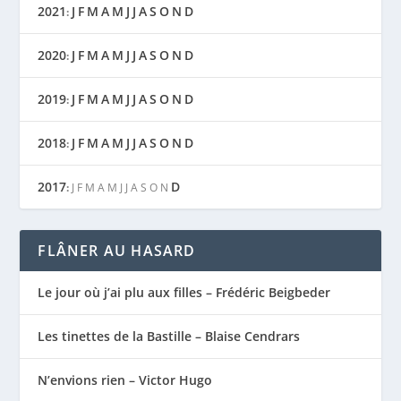
2021
J
F
M
A
M
J
J
A
S
O
N
D
:
2020
J
F
M
A
M
J
J
A
S
O
N
D
:
2019
J
F
M
A
M
J
J
A
S
O
N
D
:
2018
J
F
M
A
M
J
J
A
S
O
N
D
:
2017
D
:
J
F
M
A
M
J
J
A
S
O
N
FLÂNER AU HASARD
Le jour où j’ai plu aux filles – Frédéric Beigbeder
Les tinettes de la Bastille – Blaise Cendrars
N’envions rien – Victor Hugo