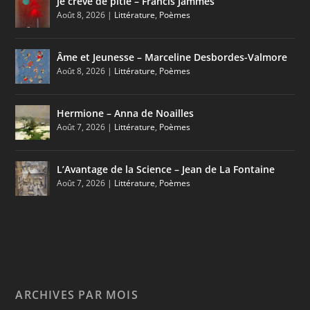
Je crève de pitié – Francis Jammes
Août 8, 2026
|
Littérature
,
Poèmes
Âme et Jeunesse – Marceline Desbordes-Valmore
Août 8, 2026
|
Littérature
,
Poèmes
Hermione – Anna de Noailles
Août 7, 2026
|
Littérature
,
Poèmes
L’Avantage de la Science – Jean de La Fontaine
Août 7, 2026
|
Littérature
,
Poèmes
ARCHIVES PAR MOIS