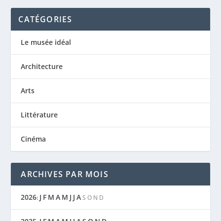
CATÉGORIES
Le musée idéal
Architecture
Arts
Littérature
Cinéma
ARCHIVES PAR MOIS
2026
J
F
M
A
M
J
J
A
:
S
O
N
D