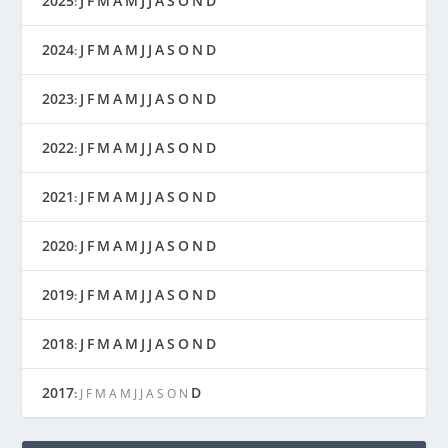
2025
J
F
M
A
M
J
J
A
S
O
N
D
:
2024
J
F
M
A
M
J
J
A
S
O
N
D
:
2023
J
F
M
A
M
J
J
A
S
O
N
D
:
2022
J
F
M
A
M
J
J
A
S
O
N
D
:
2021
J
F
M
A
M
J
J
A
S
O
N
D
:
2020
J
F
M
A
M
J
J
A
S
O
N
D
:
2019
J
F
M
A
M
J
J
A
S
O
N
D
:
2018
J
F
M
A
M
J
J
A
S
O
N
D
:
2017
D
:
J
F
M
A
M
J
J
A
S
O
N