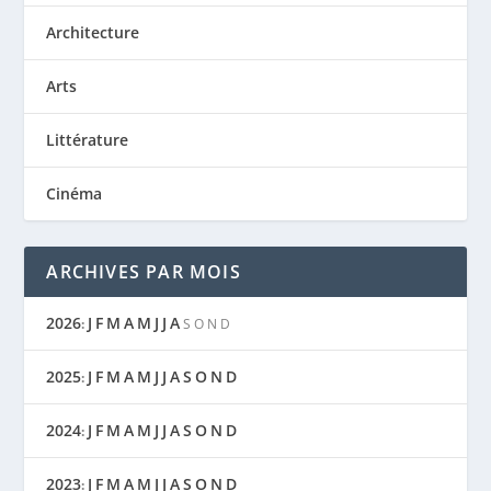
Architecture
Arts
Littérature
Cinéma
ARCHIVES PAR MOIS
2026
J
F
M
A
M
J
J
A
:
S
O
N
D
2025
J
F
M
A
M
J
J
A
S
O
N
D
:
2024
J
F
M
A
M
J
J
A
S
O
N
D
:
2023
J
F
M
A
M
J
J
A
S
O
N
D
: