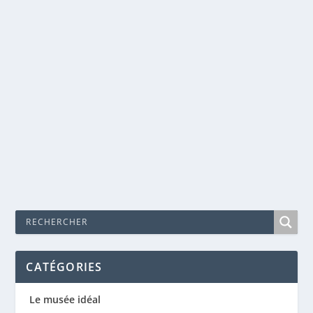
LA TORTUE ROUGE – MICHAEL DUDOK DE
WIT
Nov 21, 2018
|
Animation
,
Cinéma
LE MOINE ET LE POISSON – MICHAEL
Dans le paysage du cinéma d’animation
DUDOK DE WIT
contemporain, « La Tortue Rouge » (2016) se dresse...
EN SAVOIR PLUS
CATÉGORIES
Le musée idéal