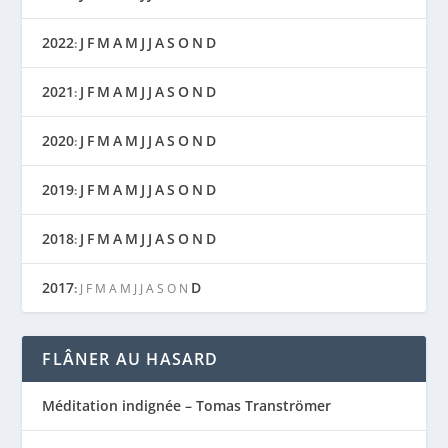
2022
J
F
M
A
M
J
J
A
S
O
N
D
:
2021
J
F
M
A
M
J
J
A
S
O
N
D
:
2020
J
F
M
A
M
J
J
A
S
O
N
D
:
2019
J
F
M
A
M
J
J
A
S
O
N
D
:
2018
J
F
M
A
M
J
J
A
S
O
N
D
:
2017
D
:
J
F
M
A
M
J
J
A
S
O
N
FLÂNER AU HASARD
Méditation indignée – Tomas Tranströmer