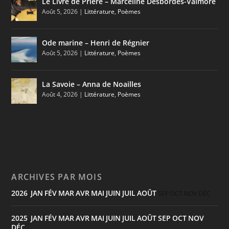
Le Livre de Prière – Marceline Desbordes-Valmore
Août 5, 2026
|
Littérature
,
Poèmes
Ode marine – Henri de Régnier
Août 5, 2026
|
Littérature
,
Poèmes
La Savoie – Anna de Noailles
Août 4, 2026
|
Littérature
,
Poèmes
ARCHIVES PAR MOIS
2026
JAN
FÉV
MAR
AVR
MAI
JUIN
JUIL
AOÛT
:
SEP
OCT
NOV
DÉC
2025
JAN
FÉV
MAR
AVR
MAI
JUIN
JUIL
AOÛT
SEP
OCT
NOV
:
DÉC